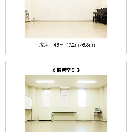
・広さ 46㎡（7.2m×6.8m）
《 練習室３ 》