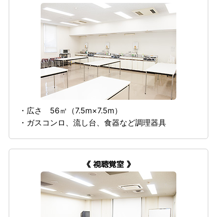
・広さ 56㎡（7.5m×7.5m）
・ガスコンロ、流し台、食器など調理器具
《 視聴覚室 》