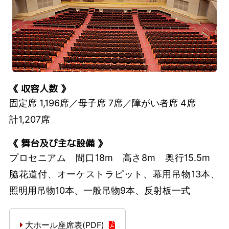
《 収容人数 》
固定席 1,196席／母子席 7席／障がい者席 4席
計1,207席
《 舞台及び主な設備 》
プロセニアム 間口18m 高さ8m 奥行15.5m
脇花道付、オーケストラピット、幕用吊物13本、
照明用吊物10本、一般吊物9本、反射板一式
大ホール座席表(PDF)