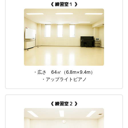
《 練習室１ 》
・広さ 64㎡（6.8m×9.4m）
・アップライトピアノ
《 練習室２ 》