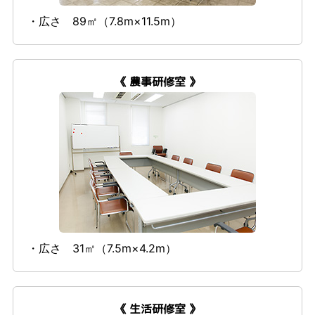
・広さ 89㎡（7.8m×11.5m）
《 農事研修室 》
・広さ 31㎡（7.5m×4.2m）
《 生活研修室 》