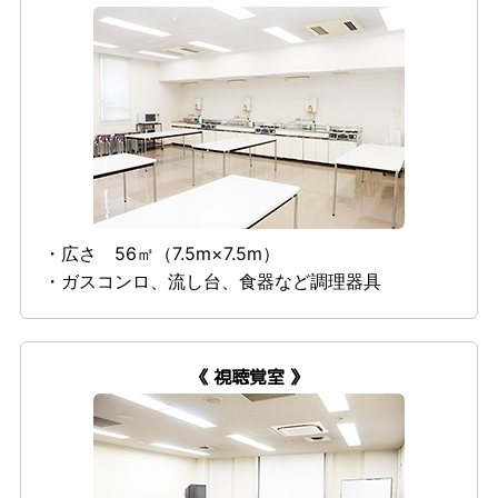
・広さ 56㎡（7.5m×7.5m）
・ガスコンロ、流し台、食器など調理器具
《 視聴覚室 》