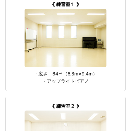
《 練習室１ 》
・広さ 64㎡（6.8m×9.4m）
・アップライトピアノ
《 練習室２ 》