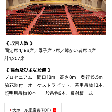
《 収容人数 》
固定席 1,196席／母子席 7席／障がい者席 4席
計1,207席
《 舞台及び主な設備 》
プロセニアム 間口18m 高さ8m 奥行15.5m
脇花道付、オーケストラピット、幕用吊物13本、
照明用吊物10本、一般吊物9本、反射板一式
大ホール座席表(PDF)