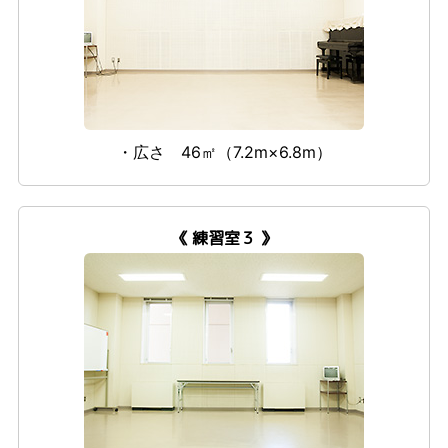
・広さ 46㎡（7.2m×6.8m）
《 練習室３ 》