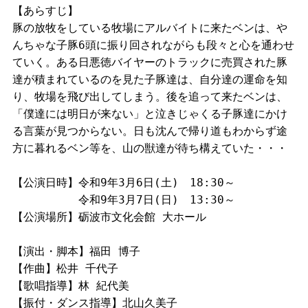
【あらすじ】
豚の放牧をしている牧場にアルバイトに来たベンは、や
んちゃな子豚6頭に振り回されながらも段々と心を通わせ
ていく。ある日悪徳バイヤーのトラックに売買された豚
達が積まれているのを見た子豚達は、自分達の運命を知
り、牧場を飛び出してしまう。後を追って来たベンは、
「僕達には明日が来ない」と泣きじゃくる子豚達にかけ
る言葉が見つからない。日も沈んで帰り道もわからず途
方に暮れるベン等を、山の獣達が待ち構えていた・・・
【公演日時】令和9年3月6日(土) 18:30～
令和9年3月7日(日) 13:30～
【公演場所】砺波市文化会館 大ホール
【演出・脚本】福田 博子
【作曲】松井 千代子
【歌唱指導】林 紀代美
【振付・ダンス指導】北山久美子