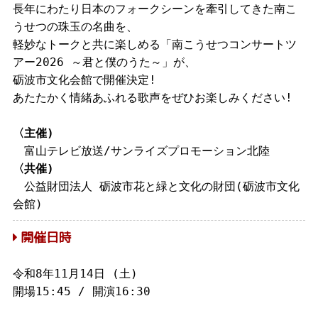
長年にわたり日本のフォークシーンを牽引してきた南こ
うせつの珠玉の名曲を、
軽妙なトークと共に楽しめる「南こうせつコンサートツ
アー2026 ～君と僕のうた～」が、
砺波市文化会館で開催決定!
あたたかく情緒あふれる歌声をぜひお楽しみください!
〈主催)
富山テレビ放送/サンライズプロモーション北陸
〈共催)
公益財団法人 砺波市花と緑と文化の財団(砺波市文化
会館)
開催日時
令和8年11月14日 (土)
開場15:45 / 開演16:30