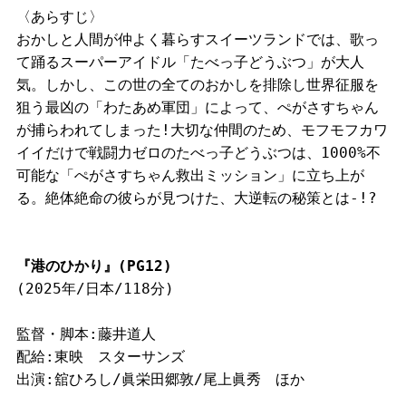
〈あらすじ〉
おかしと人間が仲よく暮らすスイーツランドでは、歌っ
て踊るスーパーアイドル「たべっ子どうぶつ」が大人
気。しかし、この世の全てのおかしを排除し世界征服を
狙う最凶の「わたあめ軍団」によって、ぺがさすちゃん
が捕らわれてしまった!大切な仲間のため、モフモフカワ
イイだけで戦闘力ゼロのたべっ子どうぶつは、1000%不
可能な「ぺがさすちゃん救出ミッション」に立ち上が
る。絶体絶命の彼らが見つけた、大逆転の秘策とは-!?
『港のひかり』(PG12)
(2025年/日本/118分)
監督・脚本:藤井道人
配給:東映 スターサンズ
出演:舘ひろし/眞栄田郷敦/尾上眞秀 ほか