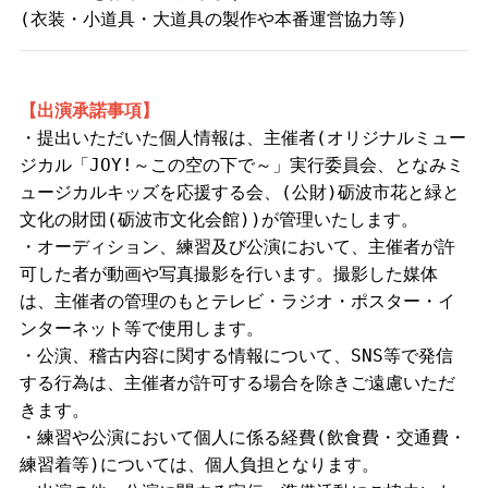
(衣装・小道具・大道具の製作や本番運営協力等)
【出演承諾事項】
・提出いただいた個人情報は、主催者(オリジナルミュー
ジカル「JOY!～この空の下で～」実行委員会、となみミ
ュージカルキッズを応援する会、(公財)砺波市花と緑と
文化の財団(砺波市文化会館))が管理いたします。
・オーディション、練習及び公演において、主催者が許
可した者が動画や写真撮影を行います。撮影した媒体
は、主催者の管理のもとテレビ・ラジオ・ポスター・イ
ンターネット等で使用します。
・公演、稽古内容に関する情報について、SNS等で発信
する行為は、主催者が許可する場合を除きご遠慮いただ
きます。
・練習や公演において個人に係る経費(飲食費・交通費・
練習着等)については、個人負担となります。